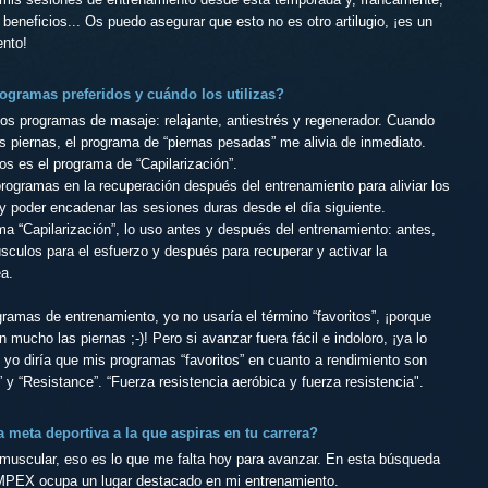
 beneficios... Os puedo asegurar que esto no es otro artilugio, ¡es un
nto!
ogramas preferidos y cuándo los utilizas?
os programas de masaje: relajante, antiestrés y regenerador. Cuando
 piernas, el programa de “piernas pesadas” me alivia de inmediato.
os es el programa de “Capilarización”.
programas en la recuperación después del entrenamiento para aliviar los
y poder encadenar las sesiones duras desde el día siguiente.
a “Capilarización”, lo uso antes y después del entrenamiento: antes,
sculos para el esfuerzo y después para recuperar y activar la
ea.
ramas de entrenamiento, yo no usaría el término “favoritos”, ¡porque
mucho las piernas ;-)! Pero si avanzar fuera fácil e indoloro, ¡ya lo
 yo diría que mis programas “favoritos” en cuanto a rendimiento son
” y “Resistance”. “Fuerza
resistencia aeróbica y fuerza resistencia".
 meta deportiva a la que aspiras en tu carrera?
muscular, eso es lo que me falta hoy para avanzar. En esta búsqueda
MPEX ocupa un lugar destacado en mi entrenamiento.