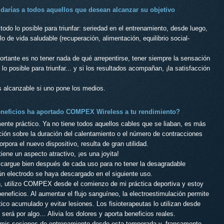
darías a todos aquellos que desean alcanzar su objetivo
 todo lo posible para triunfar: seriedad en el entrenamiento, desde luego,
lo de vida saludable (recuperación, alimentación, equilibrio social-
ortante es no tener nada de qué arrepentirse, tener siempre la sensación
lo posible para triunfar... y si los resultados acompañan, ¡la satisfacción
s alcanzable si uno pone los medios.
eneficios ha aportado COMPEX Wireless a tu rendimiento?
ente práctico. Ya no tiene todos aquellos cables que se liaban, es más
ión sobre la duración del calentamiento o el número de contracciones
rpora el nuevo dispositivo, resulta de gran utilidad.
tiene un aspecto atractivo, ¡es una joyita!
argue bien después de cada uso para no tener la desagradable
ún electrodo se haya descargado en el siguiente uso.
n, utilizo COMPEX desde el comienzo de mi práctica deportiva y estoy
eneficios. Al aumentar el flujo sanguíneo, la electroestimulación permite
tico acumulado y evitar lesiones. Los fisioterapeutas lo utilizan desde
erá por algo… Alivia los dolores y aporta beneficios reales.
n mis sesiones de entrenamiento desde esta temporada y, francamente,