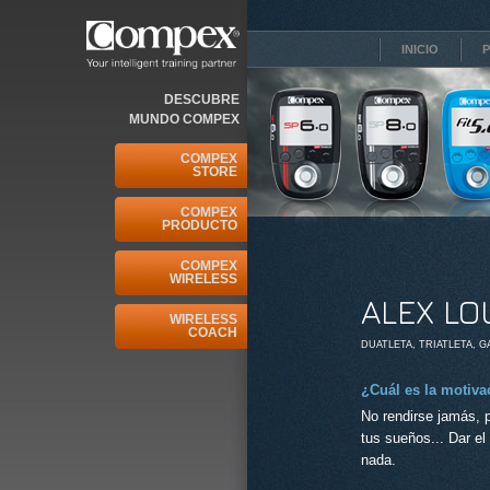
INICIO
DESCUBRE
MUNDO COMPEX
COMPEX
STORE
COMPEX
PRODUCTO
COMPEX
WIRELESS
ALEX LO
WIRELESS
COACH
DUATLETA, TRIATLETA, 
¿Cuál es la motiva
No rendirse jamás, p
tus sueños... Dar el
nada.