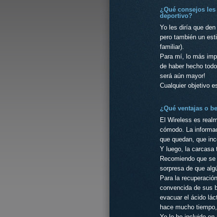
¿Qué consejos les 
deportivo?
Yo les diría que den
pero también un esti
familiar).
Para mí, lo más imp
de haber hecho todo 
será aún mayor!
Cualquier objetivo e
¿Qué ventajas o b
El Wireless es realm
cómodo. La informac
que quedan, que inco
Y luego, la carcasa 
Recomiendo que se c
sorpresa de que alg
Para la recuperació
convencida
de sus b
evacuar el ácido lác
hace mucho tiempo, s
Yo lo he incluido e