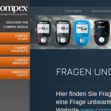
STARTSEITE
PRODUKTINF
DISCOVER THE
COMPEX WORLD
COMPEX
STORE
COMPEX
PRODUKTE
COMPEX
WIRELESS
FRAGEN UN
WIRELESS
COACH
Hier finden Sie Fr
eine Frage unbeantw
Website
www.compe