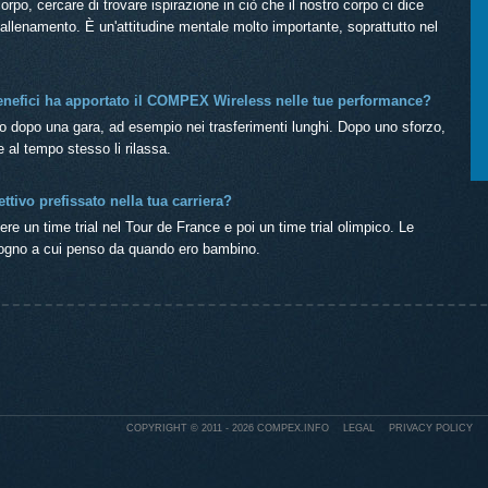
corpo, cercare di trovare ispirazione in ciò che il nostro corpo ci dice
 allenamento. È un'attitudine mentale molto importante, soprattutto nel
enefici ha apportato il COMPEX Wireless nelle tue performance?
o dopo una gara, ad esempio nei trasferimenti lunghi. Dopo uno sforzo,
 e al tempo stesso li rilassa.
ettivo prefissato nella tua carriera?
cere un time trial nel Tour de France e poi un time trial olimpico. Le
ogno a cui penso da quando ero bambino.
COPYRIGHT © 2011 - 2026
COMPEX.INFO
LEGAL
PRIVACY POLICY