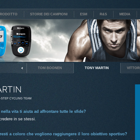
RODOTTO
STORIE DEI CAMPIONI
ESM
R&S
MEDIA
N CHAVANEL
TOM BOONEN
TONY MARTIN
VITTOR
ARTIN
-STEP CYCLING TEAM
nella vita ti aiuta ad affrontare tutte le sfide?
 credere in se stessi.
esti a coloro che vogliono raggiungere il loro obiettivo sportivo?