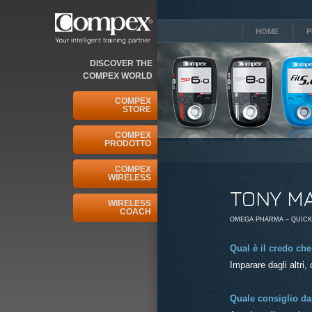
HOME
P
DISCOVER THE
COMPEX WORLD
COMPEX
STORE
COMPEX
PRODOTTO
ONCALVES
SEBASTIAN BUHL
SÉBASTIEN
SYLVAI
COMPEX
CHAIGNEAU
WIRELESS
TONY M
WIRELESS
COACH
OMEGA PHARMA – QUICK
Qual è il credo che 
Imparare dagli altri,
Quale consiglio dar